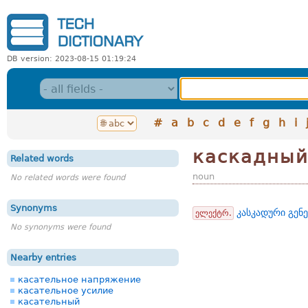
DB version: 2023-08-15 01:19:24
#
a
b
c
d
e
f
g
h
i
каскадный
Related words
noun
No related words were found
Synonyms
კასკადური გენ
ელექტრ.
No synonyms were found
Nearby entries
касательное напряжение
касательное усилие
касательный