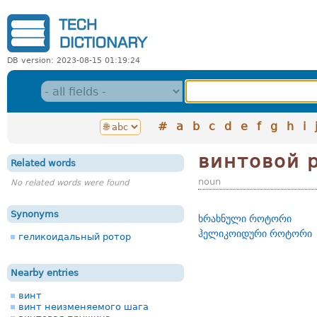
DB version: 2023-08-15 01:19:24
#
a
b
c
d
e
f
g
h
i
винтовой 
Related words
noun
No related words were found
Synonyms
ხრახნული როტორი
ჰელიკოიდური როტორი
геликоидальный ротор
Nearby entries
винт
винт неизменяемого шага