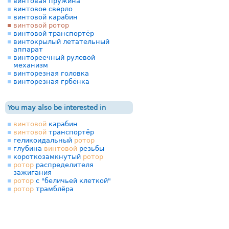
винтовая пружина
винтовое сверло
винтовой карабин
винтовой ротор
винтовой транспортёр
винтокрылый летательный
аппарат
винтореечный рулевой
механизм
винторезная головка
винторезная грбёнка
You may also be interested in
винтовой
карабин
винтовой
транспортёр
геликоидальный
ротор
глубина
винтовой
резьбы
короткозамкнутый
ротор
ротор
распределителя
зажигания
ротор
с "беличьей клеткой"
ротор
трамблёра