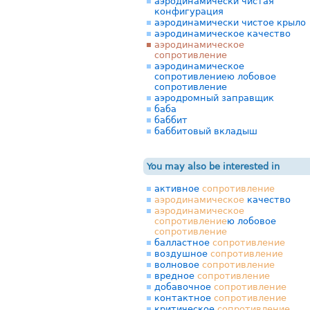
аэродинамически чистая
конфигурация
аэродинамически чистое крыло
аэродинамическое качество
аэродинамическое
сопротивление
аэродинамическое
сопротивлениею лобовое
сопротивление
аэродромный заправщик
баба
баббит
баббитовый вкладыш
You may also be interested in
активное
сопротивление
аэродинамическое
качество
аэродинамическое
сопротивление
ю лобовое
сопротивление
балластное
сопротивление
воздушное
сопротивление
волновое
сопротивление
вредное
сопротивление
добавочное
сопротивление
контактное
сопротивление
критическое
сопротивление