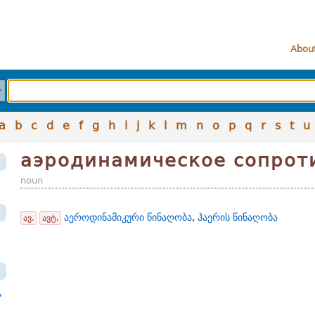
About
a
b
c
d
e
f
g
h
i
j
k
l
m
n
o
p
q
r
s
t
u
аэродинамическое сопрот
noun
აეროდინამიკური წინაღობა
,
ჰაერის წინაღობა
ავ.
ავტ.
ь