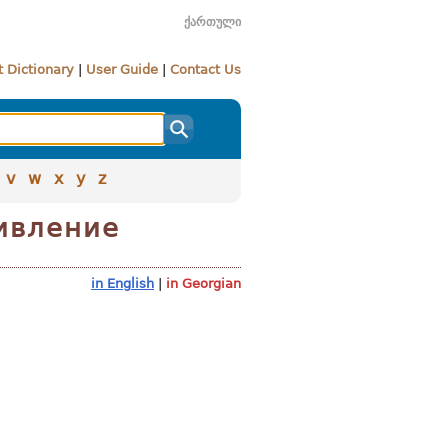
ქართული
 Dictionary
|
User Guide
|
Contact Us
v
w
x
y
z
ивление
in English
|
in Georgian