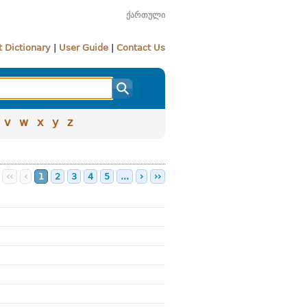
ქართული
 Dictionary
|
User Guide
|
Contact Us
v
w
x
y
z
‹‹
‹
1
2
3
4
5
...
›
››