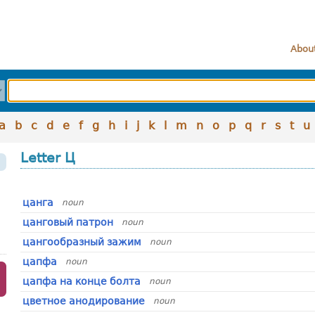
About
a
b
c
d
e
f
g
h
i
j
k
l
m
n
o
p
q
r
s
t
u
Letter Ц
цанга
noun
цанговый патрон
noun
цангообразный зажим
noun
цапфа
noun
цапфа на конце болта
noun
цветное анодирование
noun