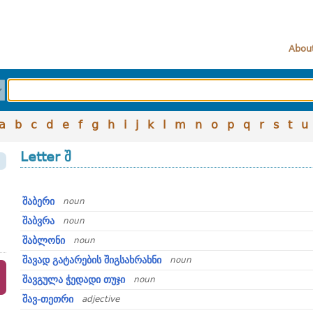
About
a
b
c
d
e
f
g
h
i
j
k
l
m
n
o
p
q
r
s
t
u
Letter შ
შაბერი
noun
შაბვრა
noun
შაბლონი
noun
შავად გატარების შიგსახრახნი
noun
შავგულა ჭედადი თუჯი
noun
შავ-თეთრი
adjective