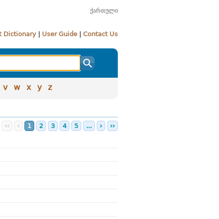
ქართული
 Dictionary
|
User Guide
|
Contact Us
v
w
x
y
z
‹‹
‹
1
2
3
4
5
...
›
››